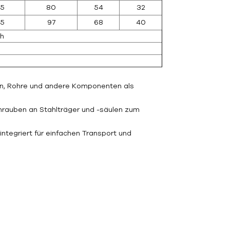
45
80
54
32
95
97
68
40
ch
en, Rohre und andere Komponenten als
hrauben an Stahlträger und -säulen zum
integriert für einfachen Transport und