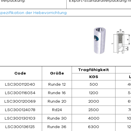
Verpackung:
Export-Standardverpackung 
Spezifikation der Hebevorrichtung
Tragfähigkeit
Code
Größe
KGS
LSC300112040
Runde 12
500
4
LSC300116054
Runde 16
1200
5
LSC300120069
Runde 20
2000
6
LSC300124078
Rd24
2500
7
LSC300130103
Runde 30
4000
1
LSC300136125
Runde 36
6300
1