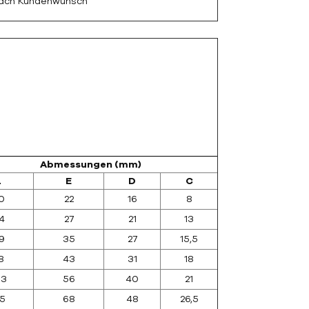
nach Kundenwunsch
Abmessungen (mm)
L
E
D
C
0
22
16
8
4
27
21
13
9
35
27
15,5
8
43
31
18
03
56
40
21
25
68
48
26,5