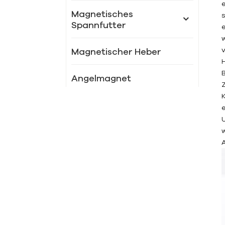
Magnetisches
Spannfutter
Magnetischer Heber
Angelmagnet
Neue Produkte
LSC-XM 91
Kraftvolles
Magnetspannfutter
LSC-X51
Rundstrahl-