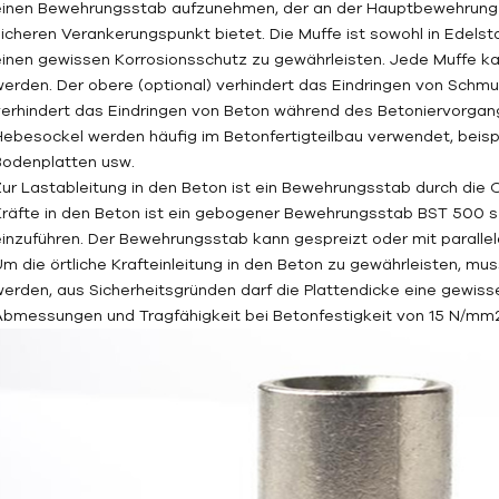
einen Bewehrungsstab aufzunehmen, der an der Hauptbewehrung 
sicheren Verankerungspunkt bietet. Die Muffe ist sowohl in Edelsta
einen gewissen Korrosionsschutz zu gewährleisten. Jede Muffe kan
werden. Der obere (optional) verhindert das Eindringen von Schmu
verhindert das Eindringen von Beton während des Betoniervorgan
Hebesockel werden häufig im Betonfertigteilbau verwendet, beis
Bodenplatten usw.
Zur Lastableitung in den Beton ist ein Bewehrungsstab durch die 
Kräfte in den Beton ist ein gebogener Bewehrungsstab BST 500 
einzuführen. Der Bewehrungsstab kann gespreizt oder mit parallel
Um die örtliche Krafteinleitung in den Beton zu gewährleisten, m
werden, aus Sicherheitsgründen darf die Plattendicke eine gewiss
Abmessungen und Tragfähigkeit bei Betonfestigkeit von 15 N/mm