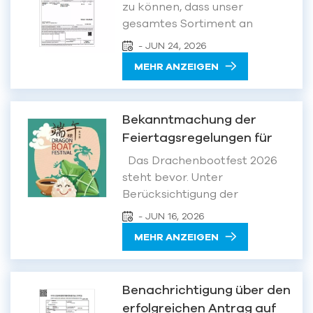
andere u...
zu können, dass unser
gesamtes Sortiment an
Magnetprodukten dank
- JUN 24, 2026
kontinuierlicher
MEHR ANZEIGEN
technologischer Optimierung
und strengem Compliance-
Management nun vollständig
Bekanntmachung der
den relevanten Gesetzen,
Feiertagsregelungen für
Verordnungen und Normen der
das Drachenbootfestival
Volksrepublik China hinsichtlich
Das Drachenbootfest 2026
2026
des Abbaus, der Verar...
steht bevor. Unter
Berücksichtigung der
nationalen
- JUN 16, 2026
Feiertagsregelungen und der
MEHR ANZEIGEN
betrieblichen Abläufe unseres
Unternehmens geben wir
hiermit folgende
Benachrichtigung über den
Feiertagsregelung
erfolgreichen Antrag auf
bekannt: Urlaubszeitraum: 19.