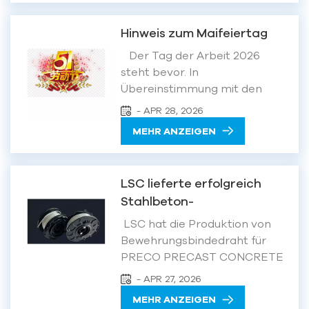
erste große Volkswirtschaft
weltweit, die allen
Hinweis zum Maifeiertag
afrikanischen Nationen
vollständige Zollfreiheit
Der Tag der Arbeit 2026
gewährt. Die Ankündigung
steht bevor. In
wurde von...
Übereinstimmung mit den
gesetzlichen Feiertagen und
- APR 28, 2026
der aktuellen Situation des
MEHR ANZEIGEN
Unternehmens geben wir
hiermit folgende
Feiertagsregelungen
LSC lieferte erfolgreich
bekannt:Urlaubszeitraum: 1.
Stahlbeton-
Mai (Freitag) bis 5. Mai
Bindedrahtspulen an
(Dienstag) 2026, insgesamt 5
LSC hat die Produktion von
PRECO PRECAST
Tage.Wir werden den
Bewehrungsbindedraht für
Normalbetrieb a...
CONCRETE in Neuseeland.
PRECO PRECAST CONCRETE
abgeschlossen. führender
- APR 27, 2026
Hersteller von
MEHR ANZEIGEN
Betonfertigteilen Dieses