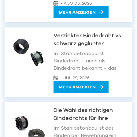
komplexen
- AUG 06, 2026
Metallbearbeitungsprozess.
MEHR ANZEIGEN
Die Umwandlung von dickem,
kohlenstoffarmem Stahldraht
in dünnen, flexiblen Baudraht
Verzinkter Bindedraht vs.
erfordert mehrere präzise
schwarz geglühter
Arbeitsschritte – Ziehen,
Bindedraht: Wie wählt man
Glühen, Beizen,
Im Stahlbetonbau ist
den richtigen Draht für die
Flussmittelauftrag und Verzi...
Bindedraht – auch als
Stahlstabverbindung?
Bindedraht bekannt – das
grundlegendste und am
- JUL 29, 2026
weitesten verbreitete
MEHR ANZEIGEN
Hilfsmittel zur Befestigung von
Stahlbewehrungskörben. Bei
der Auswahl der beiden
Die Wahl des richtigen
gängigsten Optionen auf dem
Bindedrahts für Ihre
Markt –verzinkter Bindedraht
Bewehrungsbindemaschine:
und schwarz geglühtem
Im Stahlbetonbau ist das
Ein praktischer Leitfaden
Bindedraht – viele Projektm...
Binden der Bewehrung ein