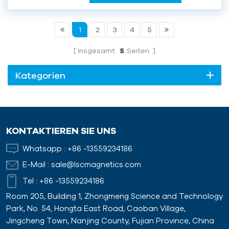
Produkt ist ein
Hochleistungsmaterial, das
1
2
3
4
5
speziell für die Bauindustrie
entwickelt wurde. Hergestellt
Insgesamt
5
Seiten
aus kohlenstoffarmem Stahl,
gewährleistet es hohe Festig...
Kategorien
KONTAKTIEREN SIE UNS
Whatsapp :
+86 -13559234186
E-Mail :
sale@lscmagnetics.com
Tel :
+86 -13559234186
Room 205, Building 1, Zhongmeng Science and Technology
Park, No. 54, Hongta East Road, Caoban Village,
Jingcheng Town, Nanjing County, Fujian Province, China