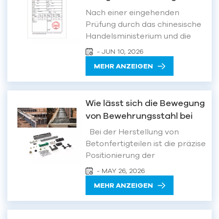
eine Produktionslizenz für
Juni (Freitag) – 21. Juni
Nach einer eingehenden
LSC-Güter mit doppeltem
(Sonntag), 2026 (3 Tage) Der
Prüfung durch das chinesische
reguläre Betrieb wird...
Verwendungszweck
Handelsministerium und die
lokalen Handelsbehörden
- JUN 10, 2026
erzielte unser Unternehmen
MEHR ANZEIGEN
kürzlich einen bedeutenden
Durchbruch bei seinem
Exportantrag für
Wie lässt sich die Bewegung
dysprosiumhaltige NdFeB-
von Bewehrungsstahl bei
Hartmagnetmaterialien. Nach
der Herstellung von
sorgfältiger
Bei der Herstellung von
Betonfertigteilen
Dokumentenerstellung,
Betonfertigteilen ist die präzise
Systemanmeldung...
verhindern?
Positionierung der
Bewehrungsstäbe
- MAY 26, 2026
entscheidend für die
MEHR ANZEIGEN
Tragfähigkeit und
Dauerhaftigkeit der
Konstruktion.