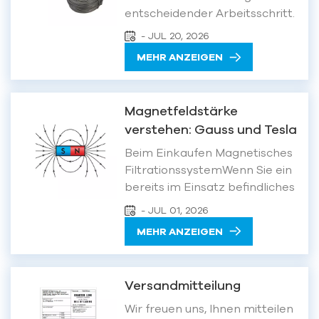
entscheidender Arbeitsschritt.
Angesichts der stetig
- JUL 20, 2026
steigenden Anforderungen an
MEHR ANZEIGEN
die Baueffizienz ersetzen
vollautomatische
Bewehrungsbindemaschinen
Magnetfeldstärke
zunehmend die traditionellen
verstehen: Gauss und Tesla
manuellen Methoden und
erklärt
gelten als wahre
Beim Einkaufen Magnetisches
Produktivitätsbooster auf
FiltrationssystemWenn Sie ein
Bauste...
bereits im Einsatz befindliches
Gerät bewerten, stoßen Sie
- JUL 01, 2026
schnell auf zwei Maßeinheiten:
MEHR ANZEIGEN
Gauß (G) und Tesla (T). Beide
beschreiben die Stärke eines
Magnetfelds. Doch worin
Versandmitteilung
besteht der Unterschied, und
wie rechnet man die eine in die
Wir freuen uns, Ihnen mitteilen