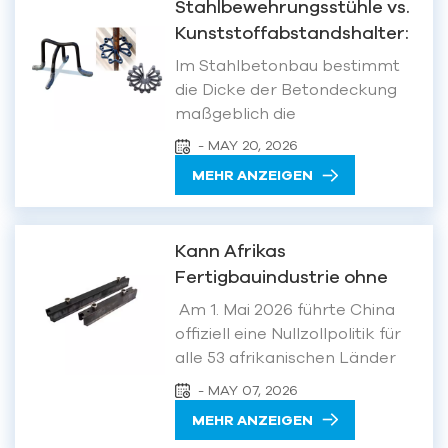
Stahlbewehrungsstühle vs.
Bewehrungsverschiebungen
Kunststoffabstandshalter:
sind jedoch ein häufiger
Die „heimlichen Helden“ auf
Qualitätsmangel. Treten sie
Im Stahlbetonbau bestimmt
Baustellen – die falsche
auf, können sie das
die Dicke der Betondeckung
Erscheinungsbild des Bauteils
Wahl kann zu strukturellen
maßgeblich die
beei...
Gefahren führen.
Dauerhaftigkeit, den
- MAY 20, 2026
Feuerwiderstand und die
MEHR ANZEIGEN
Tragfähigkeit des Bauwerks.
Die präzise Einhaltung dieser
Dicke hängt oft von
Kann Afrikas
unscheinbaren kleinen
Fertigbauindustrie ohne
Zubehörteilen ab – den
Zölle richtig durchstarten?
Bewehrungspositionierungshilfen.
Am 1. Mai 2026 führte China
Aktuell sind
offiziell eine Nullzollpolitik für
Stahlbewehrungsstü...
alle 53 afrikanischen Länder
ein, mit denen es
- MAY 07, 2026
diplomatische Beziehungen
MEHR ANZEIGEN
unterhält. Damit ist China die