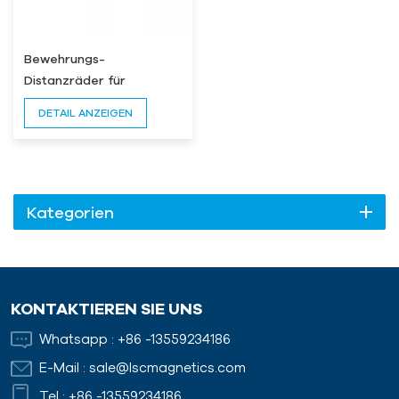
Bewehrungs-
Distanzräder für
Betonfertigteile
DETAIL ANZEIGEN
Kategorien
KONTAKTIEREN SIE UNS
Whatsapp :
+86 -13559234186
E-Mail :
sale@lscmagnetics.com
Tel :
+86 -13559234186