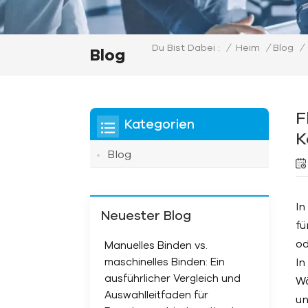
/
Heim
/
Blog
/
Du Bist Dabei :
Blog
F
Kategorien
K
Blog
In
Neuester Blog
fü
od
Manuelles Binden vs.
maschinelles Binden: Ein
In
ausführlicher Vergleich und
Wä
Auswahlleitfaden für
un