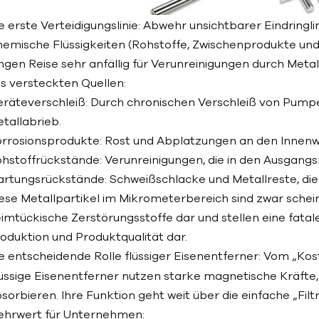
e erste Verteidigungslinie: Abwehr unsichtbarer Eindringl
emische Flüssigkeiten (Rohstoffe, Zwischenprodukte und
ngen Reise sehr anfällig für Verunreinigungen durch Meta
s versteckten Quellen:
räteverschleiß: Durch chronischen Verschleiß von Pump
tallabrieb.
rrosionsprodukte: Rost und Abplatzungen an den Innen
hstoffrückstände: Verunreinigungen, die in den Ausgangs
rtungsrückstände: Schweißschlacke und Metallreste, di
ese Metallpartikel im Mikrometerbereich sind zwar schei
imtückische Zerstörungsstoffe dar und stellen eine fatale
oduktion und Produktqualität dar.
e entscheidende Rolle flüssiger Eisenentferner: Vom „
üssige Eisenentferner nutzen starke magnetische Kräfte,
sorbieren. Ihre Funktion geht weit über die einfache „Filt
hrwert für Unternehmen: