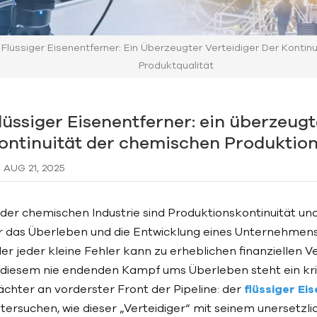
Flüssiger Eisenentferner: Ein Überzeugter Verteidiger Der Konti
Produktqualität
lüssiger Eisenentferner: ein überzeugt
ontinuität der chemischen Produktion
AUG 21, 2025
 der chemischen Industrie sind Produktionskontinuität un
r das Überleben und die Entwicklung eines Unternehmen
er jeder kleine Fehler kann zu erheblichen finanziellen 
 diesem nie endenden Kampf ums Überleben steht ein kriti
chter an vorderster Front der Pipeline: der
flüssiger Ei
tersuchen, wie dieser „Verteidiger“ mit seinem unersetzl