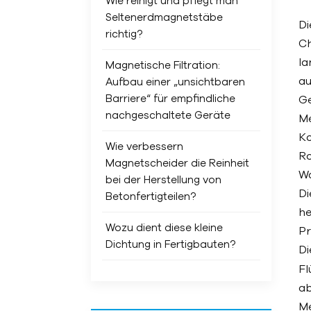
Wie reinigt und pflegt man
Seltenerdmagnetstäbe
Di
richtig?
Ch
la
Magnetische Filtration:
au
Aufbau einer „unsichtbaren
Barriere“ für empfindliche
Ge
nachgeschaltete Geräte
Me
Ko
Wie verbessern
Ro
Magnetscheider die Reinheit
Wa
bei der Herstellung von
Di
Betonfertigteilen?
he
Wozu dient diese kleine
Pr
Dichtung in Fertigbauten?
Di
Fl
ab
Me