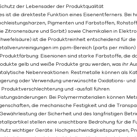
 Schutz der Lebensader der Produktqualität
es ist die direkteste Funktion eines Eisenentferners. Bei
chleistungsharzen, Pigmenten und Farbstoffen, Rohstoff
ie Zitronensäure und Sorbit) sowie Chemikalien in Elektro
hwefelsäure) ist die Produktreinheit entscheidend für di
tallverunreinigungen im ppm-Bereich (parts per million
 Produktfärbung: Eisenionen sind starke Farbstoffe, die 
odukte gelb und weiße Produkte grau werden, was ihr Aus
talytische Nebenreaktionen: Restmetalle können als Ka
gerung oder Verwendung unerwünschte Oxidations- und P
 Produktverschlechterung und -ausfall führen.
istungsänderungen: Bei Polymermaterialien können Metal
genschaften, die mechanische Festigkeit und die Transpa
 Gewährleistung der Sicherheit und des langfristigen Bet
tallpartikel stellen eine unsichtbare Bedrohung für die F
hutz wichtiger Geräte: Hochgeschwindigkeitspumpen, Prä