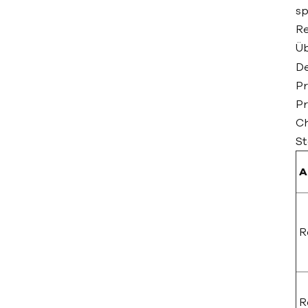
sp
Re
Üb
De
Pr
Pr
Ch
St
A
R
R