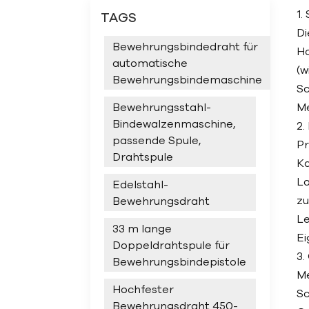
1.
TAGS
Di
Bewehrungsbindedraht für
Ho
automatische
(w
Bewehrungsbindemaschine
Sc
Me
Bewehrungsstahl-
Bindewalzenmaschine,
2.
passende Spule,
Pr
Drahtspule
Ka
La
Edelstahl-
zu
Bewehrungsdraht
Le
33 m lange
Ei
Doppeldrahtspule für
3.
Bewehrungsbindepistole
Me
Hochfester
Sc
Bewehrungsdraht 450-