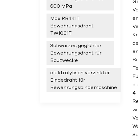
Ge
600 MPa
Ve
er
Max RB441T
Bewehrungsdraht
Ve
TW1061T
Ka
de
Schwarzer, geglühter
er
Bewehrungsdraht für
Be
Bauzwecke
Te
elektrolytisch verzinkter
Fu
Bindedraht für
di
Bewehrungsbindemaschine
4.
Re
we
Ve
Wa
Sc