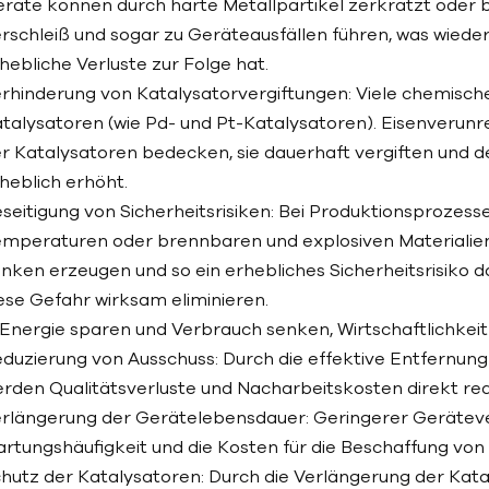
räte können durch harte Metallpartikel zerkratzt oder 
rschleiß und sogar zu Geräteausfällen führen, was wiede
hebliche Verluste zur Folge hat.
rhinderung von Katalysatorvergiftungen: Viele chemisch
talysatoren (wie Pd- und Pt-Katalysatoren). Eisenverunr
r Katalysatoren bedecken, sie dauerhaft vergiften und d
heblich erhöht.
seitigung von Sicherheitsrisiken: Bei Produktionsprozes
mperaturen oder brennbaren und explosiven Materialien
nken erzeugen und so ein erhebliches Sicherheitsrisiko
ese Gefahr wirksam eliminieren.
 Energie sparen und Verbrauch senken, Wirtschaftlichkei
duzierung von Ausschuss: Durch die effektive Entfernung
rden Qualitätsverluste und Nacharbeitskosten direkt red
rlängerung der Gerätelebensdauer: Geringerer Gerätever
rtungshäufigkeit und die Kosten für die Beschaffung von 
hutz der Katalysatoren: Durch die Verlängerung der Kata