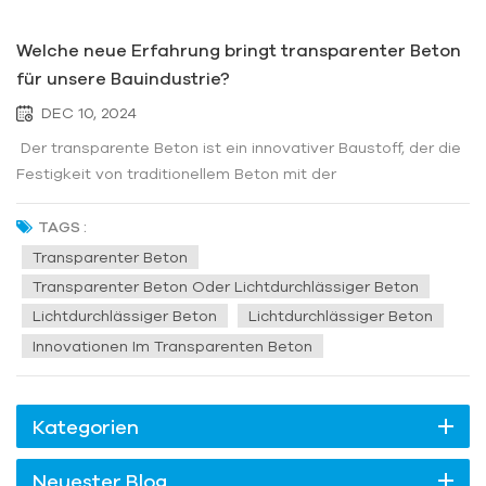
Welche neue Erfahrung bringt transparenter Beton
für unsere Bauindustrie?
DEC 10, 2024
Der transparente Beton ist ein innovativer Baustoff, der die
Festigkeit von traditionellem Beton mit der
Lichtdurchlässigkeit neuer Glasfasermaterialien kombiniert
und so neue Perspektiven für die architektonische
TAGS :
Gestaltung bietet. Transparenter Beton wird hergestellt,
Transparenter Beton
indem dem Beton eine be...
Transparenter Beton Oder Lichtdurchlässiger Beton
Lichtdurchlässiger Beton
Lichtdurchlässiger Beton
Innovationen Im Transparenten Beton
Kategorien
Neuester Blog