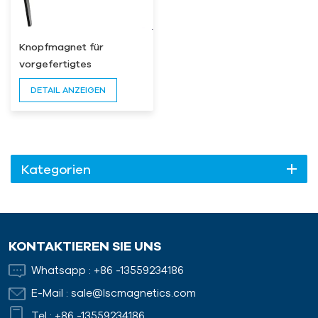
Knopfmagnet für
vorgefertigtes
Schalungssystem mit
DETAIL ANZEIGEN
EIN/AUS-Griff
Kategorien
KONTAKTIEREN SIE UNS
Whatsapp :
+86 -13559234186
E-Mail :
sale@lscmagnetics.com
Tel :
+86 -13559234186