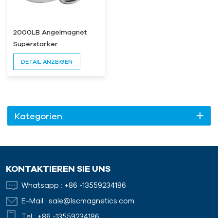
2000LB Angelmagnet
Superstarker
maßgeschneiderter
DETAIL ANZEIGEN
Neodym-Magnet
Kategorien
KONTAKTIEREN SIE UNS
Whatsapp :
+86 -13559234186
E-Mail :
sale@lscmagnetics.com
Tel :
+86 -13559234186