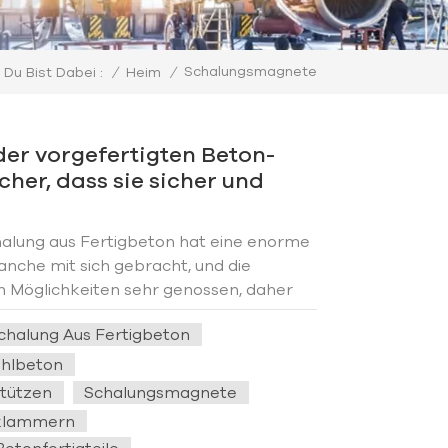
Schalungsmagnete
/
Heim
/
Du Bist Dabei :
 der vorgefertigten Beton-
her, dass sie sicher und
ichtig verwendet wird?
alung aus Fertigbeton hat eine enorme
anche mit sich gebracht, und die
 Möglichkeiten sehr genossen, daher
rößte Unterstützung zukommen lassen.
chalung Aus Fertigbeton
Magnetische Schalung aus Fer...
ahlbeton
tützen
Schalungsmagnete
sklammern