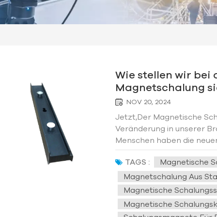
Wie stellen wir bei
Magnetschalung sic
effizient ist und r
NOV 20, 2024
Jetzt,Der Magnetische Sch
Veränderung in unserer Br
Menschen haben die neuen
sollten wir ihr auch die g
TAGS :
Magnetische S
Daher im Betriebsprozess 
Magnetschalung Aus St
Magnetische Schalungss
Magnetische Schalung