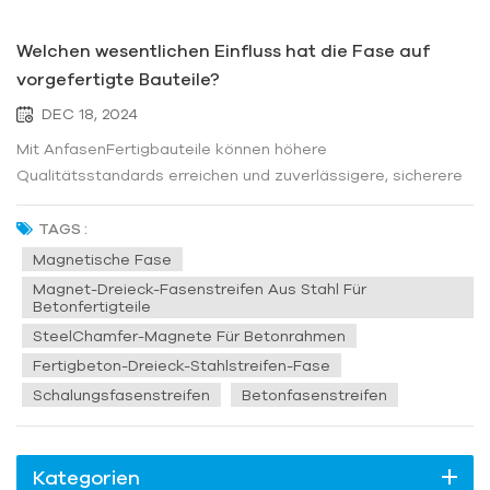
Welchen wesentlichen Einfluss hat die Fase auf
vorgefertigte Bauteile?
DEC 18, 2024
Mit AnfasenFertigbauteile können höhere
Qualitätsstandards erreichen und zuverlässigere, sicherere
und optisch ansprechendere Lösungen bieten.
Anfasmaterialien können in drei Typen eingeteilt werden:
TAGS :
Gummi (mit Stahlkern), Stahl und Vollgummi. Durch das
Magnetische Fase
Anfasen können scharfe oder gezackte Kan...
Magnet-Dreieck-Fasenstreifen Aus Stahl Für
Betonfertigteile
SteelChamfer-Magnete Für Betonrahmen
Fertigbeton-Dreieck-Stahlstreifen-Fase
Schalungsfasenstreifen
Betonfasenstreifen
Kategorien