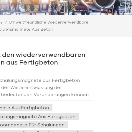
Umweltfreundliche Wiederverwendbare
m
/
alungsmagnete Aus Beton
t den wiederverwendbaren
 aus Fertigbeton
chalungsmagnete aus Fertigbeton
in der Weiterentwicklung der
he bedeutenden Veränderungen können
n, wenn ihre Verwendung in
ete Aus Fertigbeton
 häufiger vorkommt?1、Steigerung der
alungsmagnete Aus Fertigbeton
onmagnete Für Schalungen