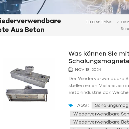
Wiederverwendbare
/
Hei
Du Bist Dabei :
te Aus Beton
Sch
Was können Sie mi
Schalungsmagneten
erreichen?
NOV 18, 2024
Der Wiederverwendbare S
stellen einen Meilenstein 
Betonindustrie dar. Welc
sie für Sie mit sich bringe
TAGS :
Schalungsmagn
Industriegebäuden immer
Baueffizienz u...
Wiederverwendbare Sch
Wiederverwendbare Bet