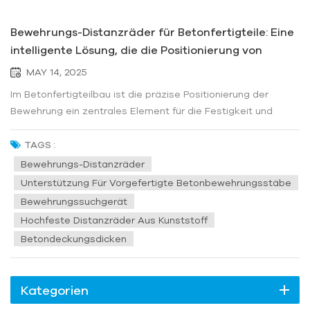
Bewehrungs-Distanzräder für Betonfertigteile: Eine
intelligente Lösung, die die Positionierung von
Bewehrungsstäben im Bauwesen revolutioniert
MAY 14, 2025
Im Betonfertigteilbau ist die präzise Positionierung der
Bewehrung ein zentrales Element für die Festigkeit und
Langlebigkeit von Bauwerken. Als innovatives Zubehör im
modernen Ingenieurwesen Bewehrungs-Distanzräder
TAGS :
werden mit ihrer Effizienz und Zuverlässigkeit zum
Bewehrungs-Distanzräder
„unsichtbaren Wächter“ der global...
Unterstützung Für Vorgefertigte Betonbewehrungsstäbe
Bewehrungssuchgerät
Hochfeste Distanzräder Aus Kunststoff
Betondeckungsdicken
Kategorien