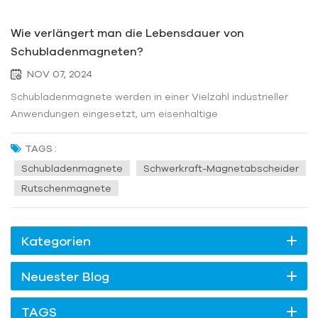
Wie verlängert man die Lebensdauer von
Schubladenmagneten?
NOV 07, 2024
Schubladenmagnete werden in einer Vielzahl industrieller
Anwendungen eingesetzt, um eisenhaltige
Metallverunreinigungen aus Materialien zu entfernen, die in
einer Produktionslinie verarbeitet werden. Wie verlängert
TAGS :
man die Lebensdauer von Schubladenmagneten?1.
Schubladenmagnete
Schwerkraft-Magnetabscheider
Regelmäßige Reinigung und Wartung:...
Rutschenmagnete
Kategorien
Neuester Blog
TAGS