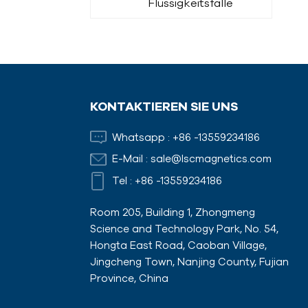
Flüssigkeitsfalle
Magnetstab
KONTAKTIEREN SIE UNS
Schalungsmagnete
Whatsapp :
+86 -13559234186
mit Adaptern
E-Mail :
sale@lscmagnetics.com
Tel :
+86 -13559234186
Room 205, Building 1, Zhongmeng
Science and Technology Park, No. 54,
Hongta East Road, Caoban Village,
Jingcheng Town, Nanjing County, Fujian
Province, China