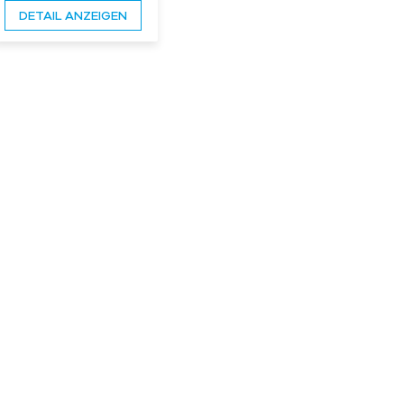
aus Fertigbeton
DETAIL ANZEIGEN
er