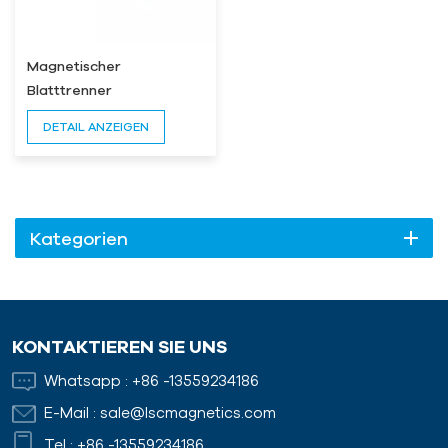
Magnetischer
Blatttrenner
DETAIL ANZEIGEN
Kategorien
KONTAKTIEREN SIE UNS
Whatsapp :
+86 -13559234186
E-Mail :
sale@lscmagnetics.com
Tel :
+86 -13559234186