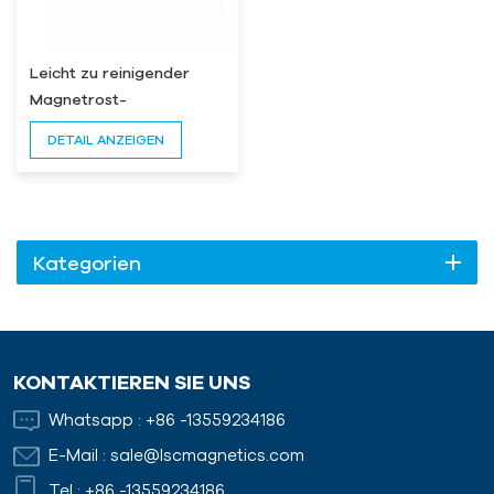
Leicht zu reinigender
Magnetrost-
Trichtermagnet
DETAIL ANZEIGEN
Kategorien
KONTAKTIEREN SIE UNS
Whatsapp :
+86 -13559234186
E-Mail :
sale@lscmagnetics.com
Tel :
+86 -13559234186