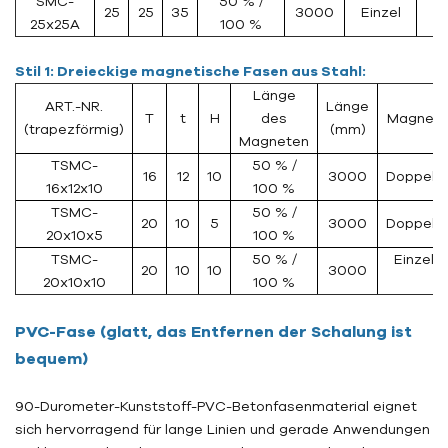
SMC-
50 % /
25
25
35
3000
Einzel
25x25A
100 %
Stil 1: Dreieckige magnetische Fasen aus Stahl:
Länge
ART.-NR.
Länge
T
t
H
des
Magnet
(trapezförmig)
(mm)
Magneten
TSMC-
50 % /
16
12
10
3000
Doppelt
16x12x10
100 %
TSMC-
50 % /
20
10
5
3000
Doppelt
20x10x5
100 %
TSMC-
50 % /
Einzel
20
10
10
3000
20x10x10
100 %
PVC-Fase (glatt, das Entfernen der Schalung ist
bequem)
90-Durometer-Kunststoff-PVC-Betonfasenmaterial eignet
sich hervorragend für lange Linien und gerade Anwendungen