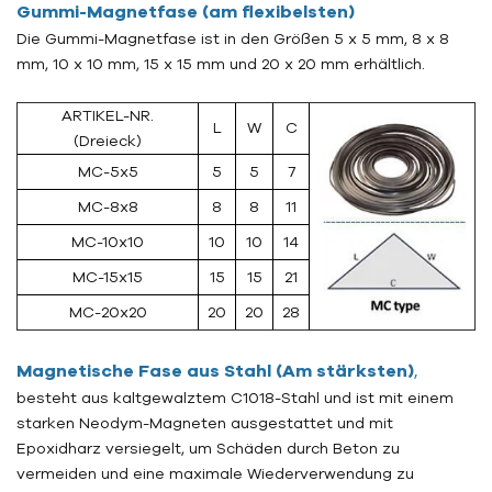
Gummi-Magnetfase (am flexibelsten)
Die Gummi-Magnetfase ist in den Größen 5 x 5 mm, 8 x 8
mm, 10 x 10 mm, 15 x 15 mm und 20 x 20 mm erhältlich.
ARTIKEL-NR.
L
W
C
(Dreieck)
MC-5x5
5
5
7
MC-8x8
8
8
11
MC-10x10
10
10
14
MC-15x15
15
15
21
MC-20x20
20
20
28
Magnetische Fase aus Stahl
(Am stärksten)
,
besteht aus kaltgewalztem C1018-Stahl und ist mit einem
starken Neodym-Magneten ausgestattet und mit
Epoxidharz versiegelt, um Schäden durch Beton zu
vermeiden und eine maximale Wiederverwendung zu