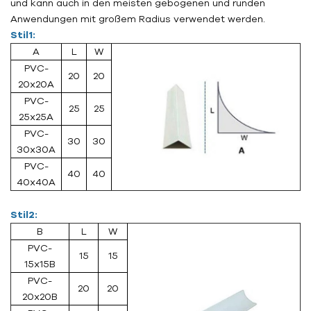
und kann auch in den meisten gebogenen und runden
Anwendungen mit großem Radius verwendet werden.
Stil1:
A
L
W
PVC-
20
20
20x20A
PVC-
25
25
25x25A
PVC-
30
30
30x30A
PVC-
40
40
40x40A
Stil2:
B
L
W
PVC-
15
15
15x15B
PVC-
20
20
20x20B