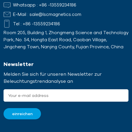
Betonmagneten ist
verwendete Größe aller
Whatsapp :
+86 -13559234186
kinderleicht: Drücken Sie
Produkte in europäischen
E-Mail :
sale@lscmagnetics.com
einfach den Knopf, und der
und amerikanischen
Betonmagnet rastet fest
Ländern.Der vorgefertigte
Tel :
+86 -13559234186
in den Stahlrahmen ein.
Betonmagnet eignet sich
Room 205, Building 1, Zhongmeng Science and Technology
Verwenden Sie zum
mit entsprechenden
Park, No. 54, Hongta East Road, Caoban Village,
Entfernen des
Adaptern für alle
Jingcheng Town, Nanjing County, Fujian Province, China
Betonmagneten einen
Schalungskonstruktionen
Hebehebel.Mithilfe
wie Stahl- und
unseres Fachwissens über
Sperrholzschalungssysteme,
Newsletter
magnetische
da er aus permanent
Melden Sie sich für unseren Newsletter zur
Komponenten und unserer
starken
Beleuchtungstrendanalyse an
Erfahrung in der
Permanentmagneten
Unterstützung der
(Neodym-Magneten) in
Fertigbauindustrie haben
abgeschirmten Stahl- oder
wir bereits magnetische
Eisenkästen besteht. Das
Schalungen für die
Personal kann das
Produktion von
Ein-/Ausschalten der
Betonfertigteilen
magnetischen
entwickelt.
Adsorptionskraft steuern,