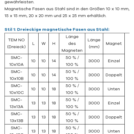
gewährleisten.
Magnetische Fasen aus Stahl sind in den Größen 10 x 10 mm,
15 x 15 mm, 20 x 20 mm und 25 x 25 mm erhältlich.
Stil 1: Dreieckige magnetische Fasen aus Stahl:
Länge
TEM NO
Länge
L
W
H
des
Magnet
(Dreieck)
(mm)
Magneten
SMC-
50 % /
10
10
14
3000
Einzel
10x10A
100 %
SMC-
50 % /
10
10
14
3000
Doppelt
10x10B
100 %
SMC-
50 % /
10
10
18
3000
Unten
10x10C
100 %
SMC-
50 % /
13
13
18
3000
Einzel
13x13A
100 %
SMC-
50 % /
13
13
18
3000
Doppelt
13x13B
100 %
SMC-
50 % /
13
13
18
3000
Unten