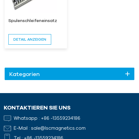
Spulenschleifeneinsatz
DETAIL ANZEIGEN
Kategorien
KONTAKTIEREN SIE UNS
Whatsapp :
+86 -13559234186
E-Mail :
sale@lscmagnetics.com
Tel :
+86 -13559234186