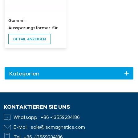
Gummi-
Aussparungsformer für
Hebesystem
DETAIL ANZEIGEN
Kategorien
KONTAKTIEREN SIE UNS
Whatsapp :
+86 -13559234186
E-Mail :
sale@lscmagnetics.com
Tel :
+86 -13559234186